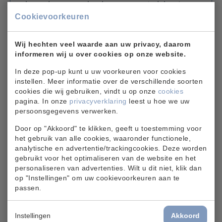
uitvoeringsorganisatie. Deze verhuizing kent
Cookievoorkeuren
echter enige vertraging. De deelnemers
werden hier eerder van op de hoogte
Wij hechten veel waarde aan uw privacy, daarom
gebracht. Omdat de afronding van deze
informeren wij u over cookies op onze website.
overgang een voorwaarde is voor de transitie
In deze pop-up kunt u uw voorkeuren voor cookies
naar de nieuwe regeling, is het invoeren van
instellen. Meer informatie over de verschillende soorten
de nieuwe regeling nu uitgesteld. SPOA kiest
cookies die wij gebruiken, vindt u op onze
cookies
pagina. In onze
privacyverklaring
leest u hoe we uw
hierbij voor snel waar het kan en zorgvuldig
persoonsgegevens verwerken.
waar het moet.
Door op "Akkoord" te klikken, geeft u toestemming voor
het gebruik van alle cookies, waaronder functionele,
Vervroegd pensioen
analytische en advertentie/trackingcookies. Deze worden
gebruikt voor het optimaliseren van de website en het
Voor deelnemers die vervroegd pensioen
personaliseren van advertenties. Wilt u dit niet, klik dan
hebben aangevraagd met ingangsdatum op of
op "Instellingen" om uw cookievoorkeuren aan te
passen.
na 1 januari 2026, of dit van plan zijn, kan het
uitstel gevolgen hebben voor de compensatie
Instellingen
Akkoord
die zij mogelijk bij de transitie ontvangen.