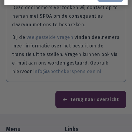
Deze deelnemers verzoeken wij contact op te
nemen met SPOA om de consequenties
daarvan met ons te bespreken.
Bij de
veelgestelde vragen
vinden deelnemers
meer informatie over het besluit om de
transitie uit te stellen. Vragen kunnen ook via
e-mail aan ons worden gestuurd. Gebruik
hiervoor
info@apothekerspensioen.nl
.
Terug naar overzicht
Menu
Links