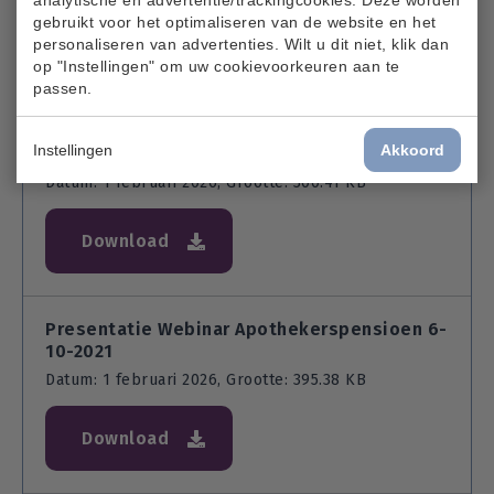
gebruikt voor het optimaliseren van de website en het
Download
personaliseren van advertenties. Wilt u dit niet, klik dan
op "Instellingen" om uw cookievoorkeuren aan te
passen.
Q & A enquete 2021 aangevuld met vragen
Instellingen
Akkoord
webinar oktober 6-10-21
Datum: 1 februari 2026, Grootte: 300.41 KB
Download
Presentatie Webinar Apothekerspensioen 6-
10-2021
Datum: 1 februari 2026, Grootte: 395.38 KB
Download