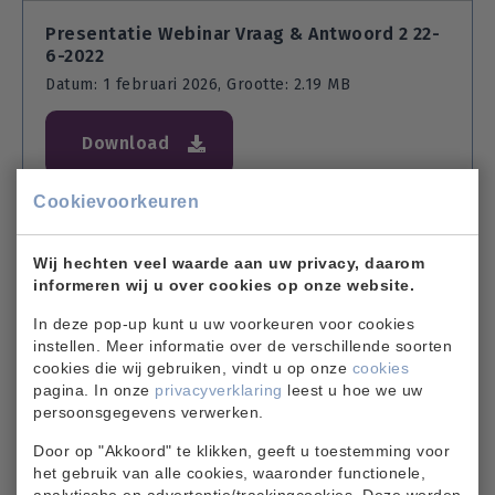
Presentatie Webinar Vraag & Antwoord 2 22-
6-2022
Datum: 1 februari 2026, Grootte: 2.19 MB
Download
Cookievoorkeuren
Presentatie Webinar Hoofdlijnenvoorstel 2-
3-2022
Wij hechten veel waarde aan uw privacy, daarom
Datum: 1 februari 2026, Grootte: 1.56 MB
informeren wij u over cookies op onze website.
In deze pop-up kunt u uw voorkeuren voor cookies
Download
instellen. Meer informatie over de verschillende soorten
cookies die wij gebruiken, vindt u op onze
cookies
pagina. In onze
privacyverklaring
leest u hoe we uw
persoonsgegevens verwerken.
Rapportage onderzoek interviews oktober-
november 2021
Door op "Akkoord" te klikken, geeft u toestemming voor
het gebruik van alle cookies, waaronder functionele,
Datum: 1 februari 2026, Grootte: 726.3 KB
analytische en advertentie/trackingcookies. Deze worden