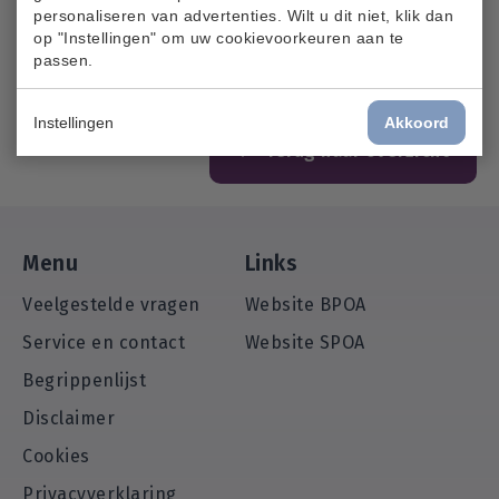
personaliseren van advertenties. Wilt u dit niet, klik dan
Naar de veelgestelde vragen
op "Instellingen" om uw cookievoorkeuren aan te
passen.
Instellingen
Akkoord
Terug naar overzicht
Menu
Links
Veelgestelde vragen
Website BPOA
Service en contact
Website SPOA
Begrippenlijst
Disclaimer
Cookies
Privacyverklaring