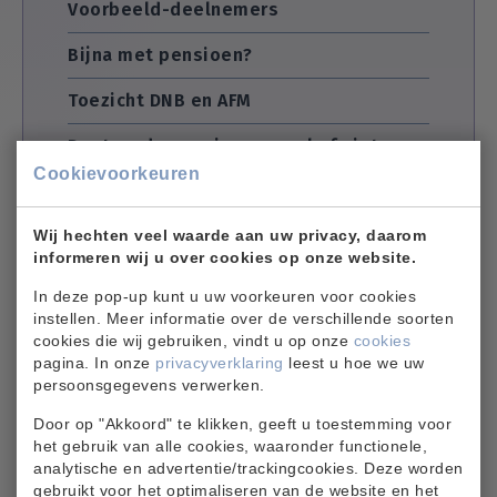
Voorbeeld-deelnemers
Bijna met pensioen?
Toezicht DNB en AFM
Bestaande pensioenen wel of niet
omzetten? Verschillen, voordelen,
Cookievoorkeuren
nadelen
Aankoop vast pensioen
Wij hechten veel waarde aan uw privacy, daarom
informeren wij u over cookies op onze website.
Veelgestelde vragen omzetten
In deze pop-up kunt u uw voorkeuren voor cookies
instellen. Meer informatie over de verschillende soorten
cookies die wij gebruiken, vindt u op onze
cookies
pagina. In onze
privacyverklaring
leest u hoe we uw
persoonsgegevens verwerken.
Bekijk een set met veelgestelde vragen
Door op "Akkoord" te klikken, geeft u toestemming voor
het gebruik van alle cookies, waaronder functionele,
over het omzetten van de pensioenen.
analytische en advertentie/trackingcookies. Deze worden
gebruikt voor het optimaliseren van de website en het