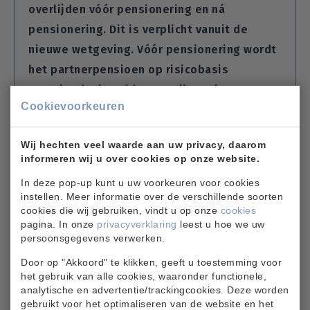
overlijden vóór pensionering en ná
pensionering. Dit is verplicht vanuit de
nieuwe wetgeving. Vóór pensionering wordt
het partnerpensioen op risicobasis
verzekerd. Dit geldt voor alle actieve
Cookievoorkeuren
deelnemers, ook als er geen nabestaanden
zijn. Bij uw overlijden vóór pensionering
Wij hechten veel waarde aan uw privacy, daarom
bedraagt de levenslange uitkering voor uw
informeren wij u over cookies op onze website.
partner in de nieuwe pensioenregeling 50%
In deze pop-up kunt u uw voorkeuren voor cookies
van het pensioengevend inkomen. Voor het
instellen. Meer informatie over de verschillende soorten
wezenpensioen is dit 20% van het
cookies die wij gebruiken, vindt u op onze
cookies
pagina. In onze
privacyverklaring
leest u hoe we uw
pensioengevend inkomen. Voorwaarde voor
persoonsgegevens verwerken.
deze uitkering is dat u actief deelneemt aan
Door op "Akkoord" te klikken, geeft u toestemming voor
de pensioenregeling (premie betaalt). Het
het gebruik van alle cookies, waaronder functionele,
nabestaandenpensioen is een variabele
analytische en advertentie/trackingcookies. Deze worden
gebruikt voor het optimaliseren van de website en het